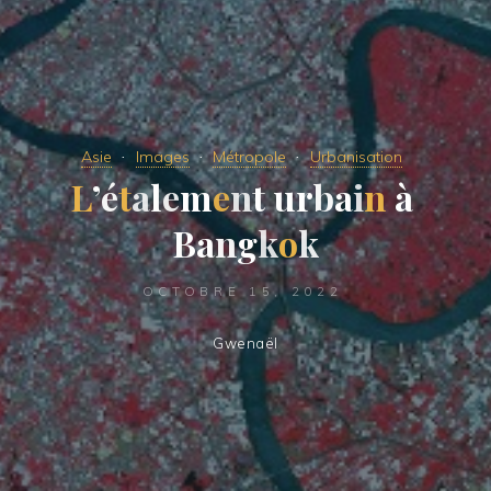
Asie
Images
Métropole
Urbanisation
L
’
é
t
a
l
e
m
e
n
t
u
r
b
a
i
n
à
B
a
n
g
k
o
k
OCTOBRE 15, 2022
Gwenaël